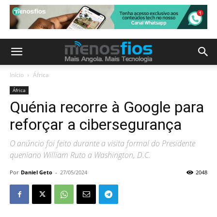
Início
África
África
Quénia recorre à Google para
reforçar a cibersegurança
O anúncio foi feito durante a visita formal do Presidente
queniano William Ruto a Washington, D.C.
Por
Daniel Geto
-
27/05/2024
2048