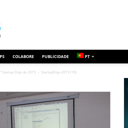
PS
COLABORE
PUBLICIDADE
PT
 Startup Dojo de 2015
StartupDojo-2015 (19)