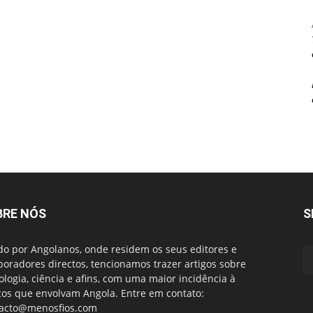
BRE NÓS
S
do por Angolanos, onde residem os seus editores e
boradores directos, tencionamos trazer artigos sobre
ologia, ciência e afins, com uma maior incidência à
cos que envolvam Angola. Entre em contato:
acto@menosfios.com