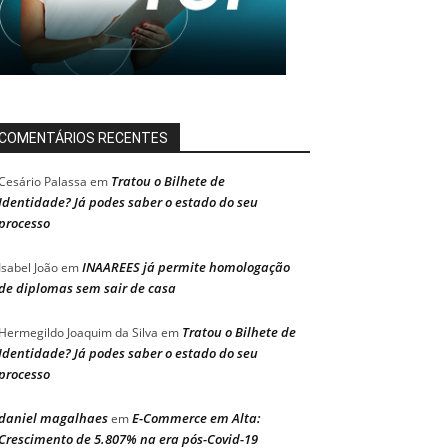
COMENTÁRIOS RECENTES
Tratou o Bilhete de
Cesário Palassa
em
Identidade? Já podes saber o estado do seu
processo
INAAREES já permite homologação
Isabel João
em
de diplomas sem sair de casa
Tratou o Bilhete de
Hermegildo Joaquim da Silva
em
Identidade? Já podes saber o estado do seu
processo
daniel magalhaes
E-Commerce em Alta:
em
Crescimento de 5.807% na era pós-Covid-19