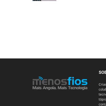
SO
Cria
cola
tecn
tópi
cont