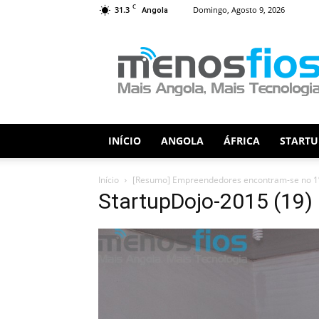
C
31.3
Domingo, Agosto 9, 2026
Angola
Menos
Fios
INÍCIO
ANGOLA
ÁFRICA
STARTU
Início
[Resumo] Empreendedores encontram-se no 1º
StartupDojo-2015 (19)