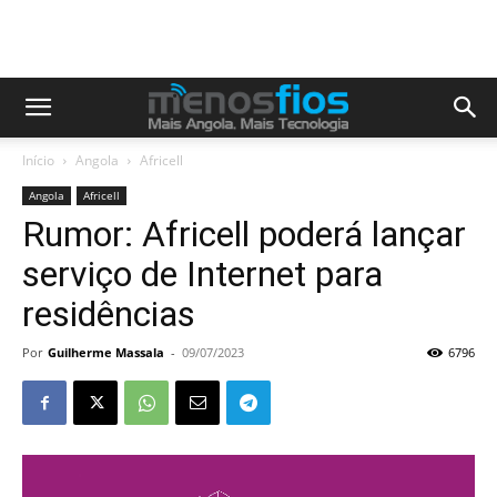
Início
Angola
Africell
Angola
Africell
Rumor: Africell poderá lançar
serviço de Internet para
residências
Por
Guilherme Massala
-
09/07/2023
6796
Reprodutor
de