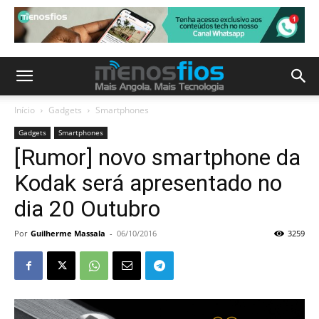
Início
Gadgets
Smartphones
Gadgets
Smartphones
[Rumor] novo smartphone da
Kodak será apresentado no
dia 20 Outubro
Por
Guilherme Massala
-
06/10/2016
3259