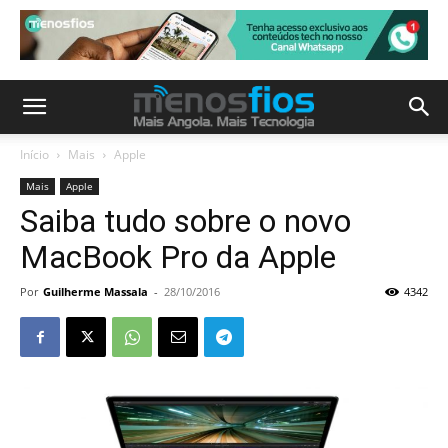
Início
Mais
Apple
Mais
Apple
Saiba tudo sobre o novo
MacBook Pro da Apple
Por
Guilherme Massala
-
28/10/2016
4342