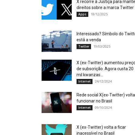
X recorre à Justiça para mante
direitos sobre a marca Twitter
18/12/2025
Apps
Interessado? Símbolo do Twitt
está a venda
19/03/2025
Twitter
X (ex-Twitter) aumentou preç
de subscrição. Agora custa 20
mil kwanzas...
24/12/2024
Internet
Rede social X(ex-Twitter) volta
funcionar no Brasil
09/10/2024
Internet
X (ex-Twitter) volta a ficar
inacessível no Brasil