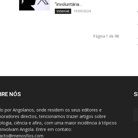
“involuntária...
19/09/2024
Internet
Página 1 de 98
BRE NÓS
S
do por Angolanos, onde residem os seus editores e
boradores directos, tencionamos trazer artigos sobre
ologia, ciência e afins, com uma maior incidência à tópicos
envolvam Angola. Entre em contato:
tacto@menosfios.com