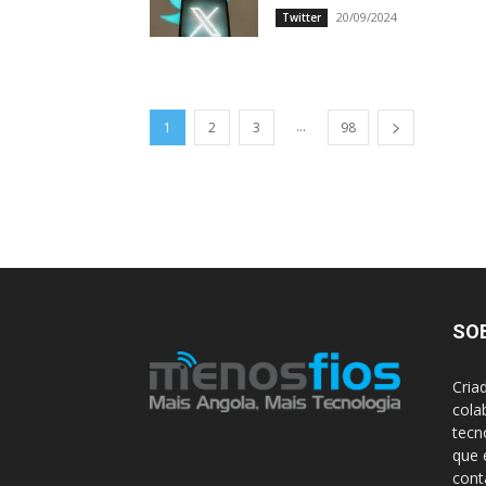
20/09/2024
Twitter
...
1
2
3
98
SO
Cria
cola
tecn
que 
con