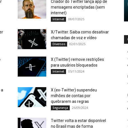
r
Criador do Twitter lança app de
mensagens encriptadas (sem
internet)
08/07/2025
Internet
er
X/Twitter. Saiba como desativar
chamadas de voz e vídeo
02/01/2025
Diversos
o
X (Twitter) remove restrições
para usuários bloqueados
05/11/2024
Internet
 a
X (ex-Twitter) suspendeu
milhões de contas por
quebrarem as regras
26/09/2024
Segurança
Twitter volta a estar disponível
no Brasil mas de forma