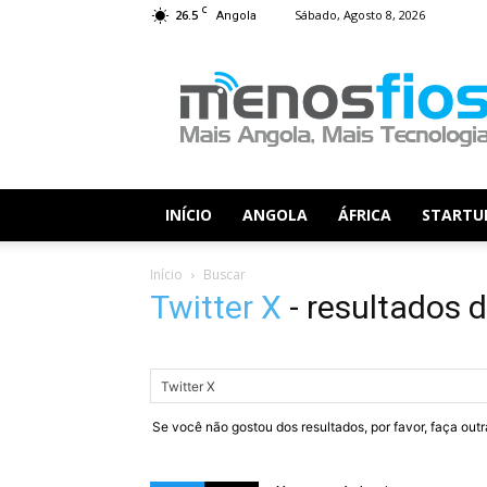
C
26.5
Sábado, Agosto 8, 2026
Angola
Menos
Fios
INÍCIO
ANGOLA
ÁFRICA
STARTU
Início
Buscar
Twitter X
-
resultados 
Se você não gostou dos resultados, por favor, faça out