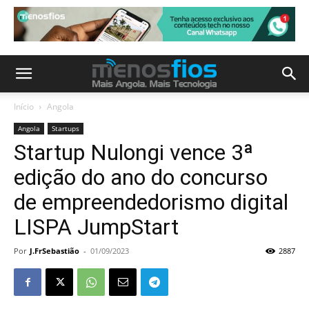
Início
Angola
Angola
Startups
Startup Nulongi vence 3ª
edição do ano do concurso
de empreendedorismo digital
LISPA JumpStart
Por
J.FrSebastião
-
01/09/2023
2887