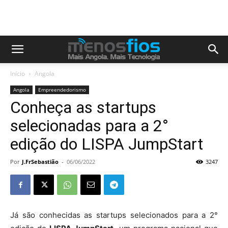
Início
Angola
Angola
Empreendedorismo
Conheça as startups
selecionadas para a 2°
edição do LISPA JumpStart
Por
J.FrSebastião
-
06/06/2022
3247
Já são conhecidas as startups selecionados para a 2°