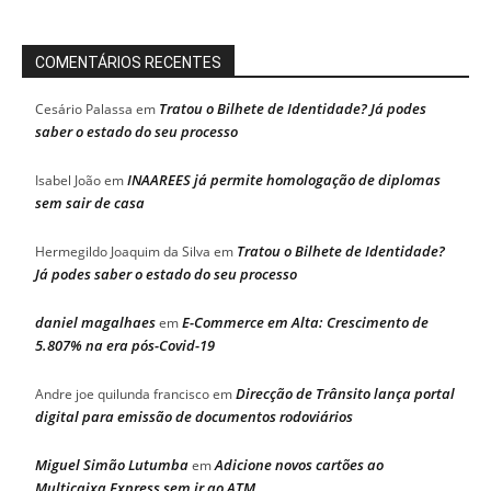
COMENTÁRIOS RECENTES
Tratou o Bilhete de Identidade? Já podes
Cesário Palassa
em
saber o estado do seu processo
INAAREES já permite homologação de diplomas
Isabel João
em
sem sair de casa
Tratou o Bilhete de Identidade?
Hermegildo Joaquim da Silva
em
Já podes saber o estado do seu processo
daniel magalhaes
E-Commerce em Alta: Crescimento de
em
5.807% na era pós-Covid-19
Direcção de Trânsito lança portal
Andre joe quilunda francisco
em
digital para emissão de documentos rodoviários
Miguel Simão Lutumba
Adicione novos cartões ao
em
Multicaixa Express sem ir ao ATM