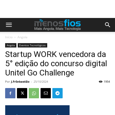
Início
Angola
Angola
Eventos Tecnológicos
Startup WORK vencedora da
5° edição do concurso digital
Unitel Go Challenge
Por
J.FrSebastião
-
25/10/2024
1954