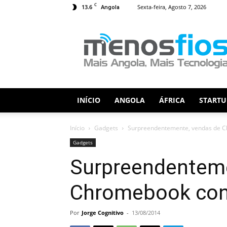
C
13.6
Sexta-feira, Agosto 7, 2026
Angola
Menos
Fios
INÍCIO
ANGOLA
ÁFRICA
STARTU
Início
Gadgets
Surpreendentemente, vendas de C
Gadgets
Surpreendenteme
Chromebook con
Por
Jorge Cognitivo
-
13/08/2014