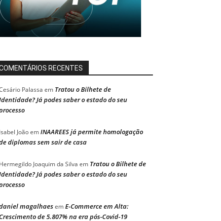
COMENTÁRIOS RECENTES
Tratou o Bilhete de
Cesário Palassa
em
Identidade? Já podes saber o estado do seu
processo
INAAREES já permite homologação
Isabel João
em
de diplomas sem sair de casa
Tratou o Bilhete de
Hermegildo Joaquim da Silva
em
Identidade? Já podes saber o estado do seu
processo
daniel magalhaes
E-Commerce em Alta:
em
Crescimento de 5.807% na era pós-Covid-19