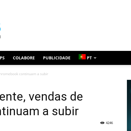
PS
COLABORE
PUBLICIDADE
PT
hromebook continuam a subir
nte, vendas de
tinuam a subir
4246