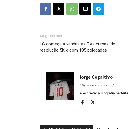
Artigo anterior
LG começa a vendas as TVs curvas, de
resolução 5K e com 105 polegadas
Jorge Cognitivo
http://menosfios.com/
A escrever a biografia perfeita