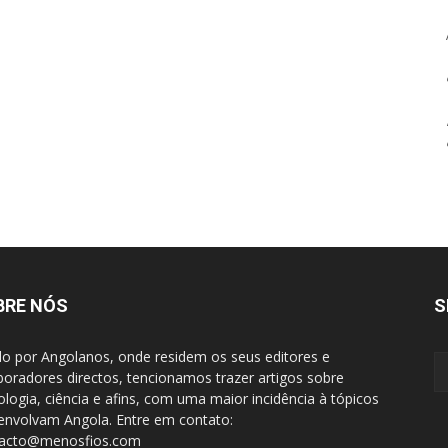
BRE NÓS
S
do por Angolanos, onde residem os seus editores e
boradores directos, tencionamos trazer artigos sobre
ologia, ciência e afins, com uma maior incidência à tópicos
envolvam Angola. Entre em contato:
tacto@menosfios.com