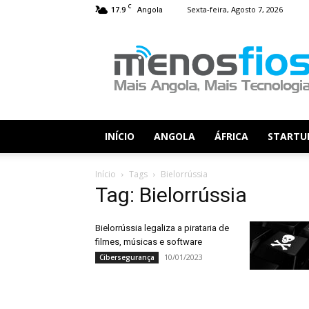
C
17.9
Sexta-feira, Agosto 7, 2026
Angola
Menos
Fios
INÍCIO
ANGOLA
ÁFRICA
STARTU
Início
Tags
Bielorrússia
Tag: Bielorrússia
Bielorrússia legaliza a pirataria de
filmes, músicas e software
10/01/2023
Cibersegurança