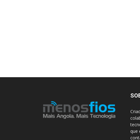
SO
Cria
cola
tecn
que 
con