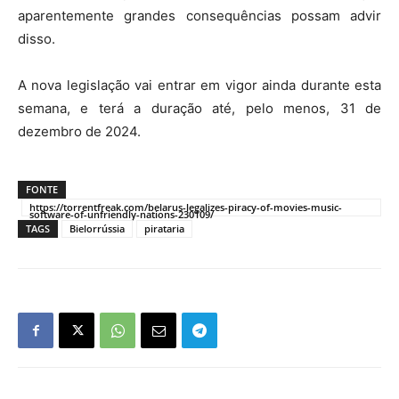
aparentemente grandes consequências possam advir
disso.
A nova legislação vai entrar em vigor ainda durante esta
semana, e terá a duração até, pelo menos, 31 de
dezembro de 2024.
FONTE
https://torrentfreak.com/belarus-legalizes-piracy-of-movies-music-
software-of-unfriendly-nations-230109/
TAGS
Bielorrússia
pirataria