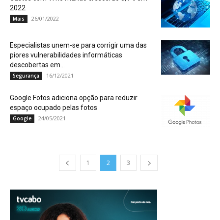
2022
26/01/2022
Mais
Especialistas unem-se para corrigir uma das
piores vulnerabilidades informáticas
descobertas em...
16/12/2021
Segurança
Google Fotos adiciona opção para reduzir
espaço ocupado pelas fotos
24/05/2021
Google
1
2
3