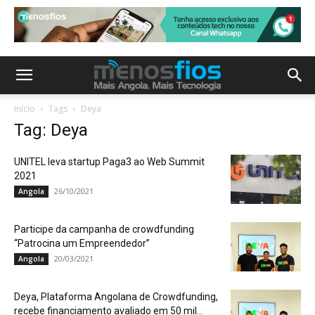
Início
Tags
Deya
Tag: Deya
UNITEL leva startup Paga3 ao Web Summit
2021
26/10/2021
Angola
Participe da campanha de crowdfunding
“Patrocina um Empreendedor”
20/03/2021
Angola
Deya, Plataforma Angolana de Crowdfunding,
recebe financiamento avaliado em 50 mil...