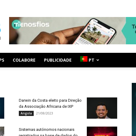
PS
COLABORE
PUBLICIDADE
PT
Darwin da Costa eleito para Direção
da Associação Africana de IXP
21/08/2023
Angola
Sistemas autónomos nacionais
registrados na base de dados do