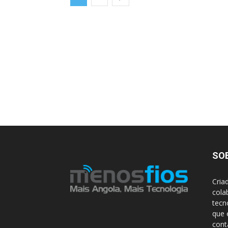
SO
Cria
cola
tecn
que 
con