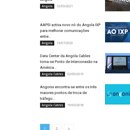
12/03/2021
Angola
AAPSI activa novo nó do Angola IXP
para melhorar comunicações
entre...
15/07/2020
Angola
Data Center da Angola Cables
torna-se Ponto de Interconexão na
América...
02/09/2019
Angola Cables
Angonix encontra-se entre os três
maiores pontos de troca de
tráfego...
19/03/2018
Angola Cables
1
2