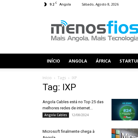
C
9.2
Sábado, Agosto 8, 2026
Angola
Menos
Fios
INÍCIO
ANGOLA
ÁFRICA
STARTU
Início
Tags
IXP
Tag: IXP
Angola Cables está no Top 25 das
melhores redes de internet...
12/08/2024
Angola Cables
Microsoft finalmente chega à
Angola