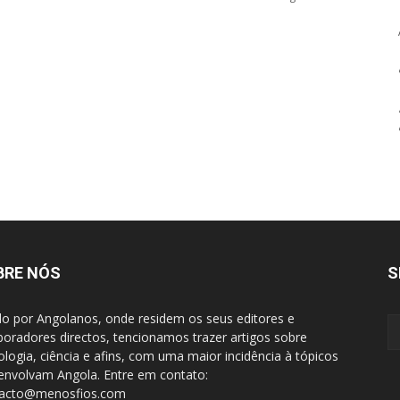
BRE NÓS
S
do por Angolanos, onde residem os seus editores e
boradores directos, tencionamos trazer artigos sobre
ologia, ciência e afins, com uma maior incidência à tópicos
envolvam Angola. Entre em contato:
tacto@menosfios.com