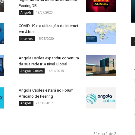
PeeringDB
19/07/2020
Angola
COVID-19 e a utilização da Internet
em África
15/05/2020
Internet
Angola Cables expandiu cobertura
da sua rede IP a nível Global
14/06/2018
Angola Cables
Angola Cables estará no Fórum
Africano de Peering
21/08/2017
Angola
Página 1 de 2