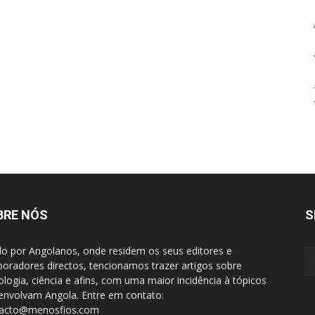
BRE NÓS
S
do por Angolanos, onde residem os seus editores e
boradores directos, tencionamos trazer artigos sobre
ologia, ciência e afins, com uma maior incidência à tópicos
envolvam Angola. Entre em contato:
tacto@menosfios.com