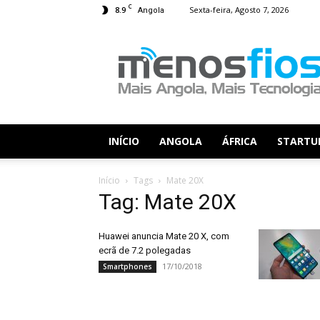
C
8.9
Sexta-feira, Agosto 7, 2026
Angola
Menos
Fios
INÍCIO
ANGOLA
ÁFRICA
STARTU
Início
Tags
Mate 20X
Tag: Mate 20X
Huawei anuncia Mate 20 X, com
ecrã de 7.2 polegadas
17/10/2018
Smartphones