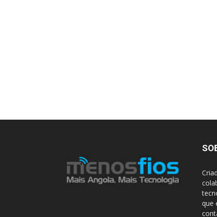
SO
Cria
cola
tecn
que 
con