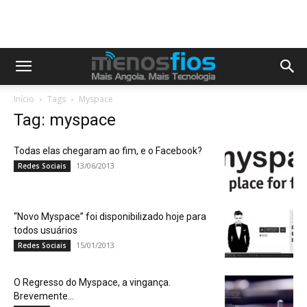
Início
Tags
Myspace
Tag: myspace
Todas elas chegaram ao fim, e o Facebook?
13/06/2013
Redes Sociais
“Novo Myspace” foi disponibilizado hoje para
todos usuários
15/01/2013
Redes Sociais
O Regresso do Myspace, a vingança.
Brevemente…