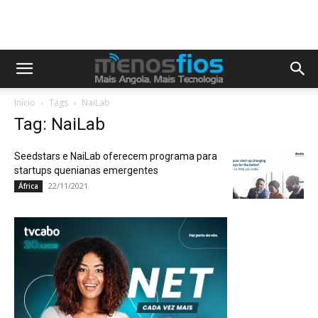
Início
Tags
NaiLab
Tag: NaiLab
Seedstars e NaiLab oferecem programa para
startups quenianas emergentes
22/11/2021
África