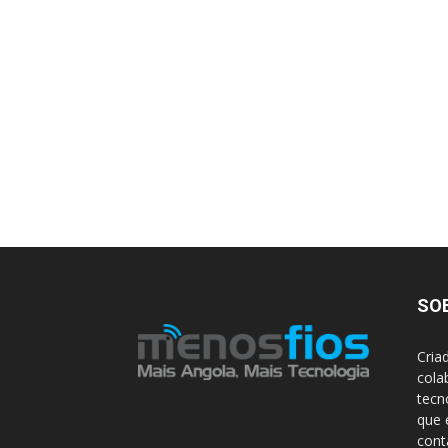
SO
Cria
cola
tecn
que 
con