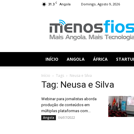
C
31.3
Domingo, Agosto 9, 2026
Angola
Menos
Fios
INÍCIO
ANGOLA
ÁFRICA
STARTU
Início
Tags
Neusa e Silva
Tag: Neusa e Silva
Webinar para jornalistas aborda
produção de conteúdos em
múltiplas plataformas com...
06/07/2022
Angola