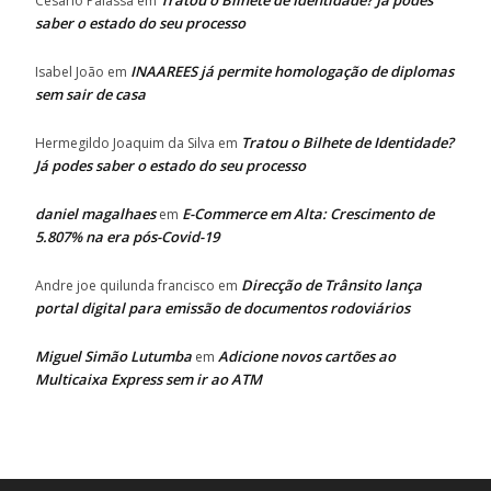
Tratou o Bilhete de Identidade? Já podes
Cesário Palassa
em
saber o estado do seu processo
INAAREES já permite homologação de diplomas
Isabel João
em
sem sair de casa
Tratou o Bilhete de Identidade?
Hermegildo Joaquim da Silva
em
Já podes saber o estado do seu processo
daniel magalhaes
E-Commerce em Alta: Crescimento de
em
5.807% na era pós-Covid-19
Direcção de Trânsito lança
Andre joe quilunda francisco
em
portal digital para emissão de documentos rodoviários
Miguel Simão Lutumba
Adicione novos cartões ao
em
Multicaixa Express sem ir ao ATM