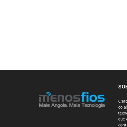
SO
Cria
cola
tecn
que 
con