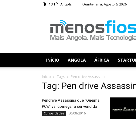
C
13.1
Quinta-feira, Agosto 6, 2026
Angola
Menos
Fios
INÍCIO
ANGOLA
ÁFRICA
STARTU
Início
Tags
Pen drive Assassina
Tag: Pen drive Assassi
Pendrive Assassina que “Queima
PC’s” vai começar a ser vendida
30/08/2016
Curiosidades