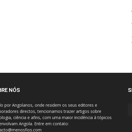
BRE NÓS
S
do por Angolanos, onde residem os seus editores e
boradores directos, tencionamos trazer artigos sobre
ologia, ciência e afins, com uma maior incidência à tópicos
envolvam Angola. Entre em contato:
tacto@menosfios.com