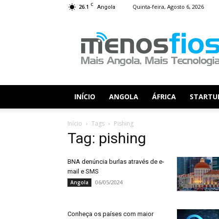
C
26.1
Quinta-feira, Agosto 6, 2026
Angola
Menos
Fios
INÍCIO
ANGOLA
ÁFRICA
STARTU
Início
Tags
Pishing
Tag: pishing
BNA denúncia burlas através de e-
mail e SMS
06/05/2024
Angola
Conheça os países com maior