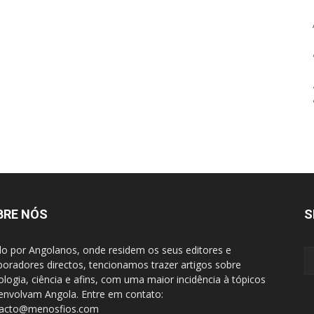
BRE NÓS
S
do por Angolanos, onde residem os seus editores e
boradores directos, tencionamos trazer artigos sobre
ologia, ciência e afins, com uma maior incidência à tópicos
envolvam Angola. Entre em contato:
tacto@menosfios.com