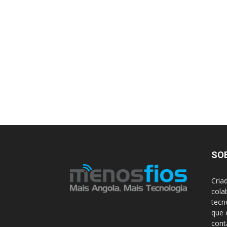
SO
Cria
cola
tecn
que 
con