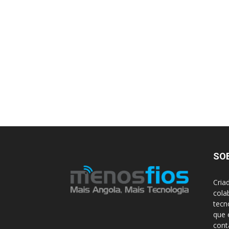
SO
Cria
cola
tecn
que 
con