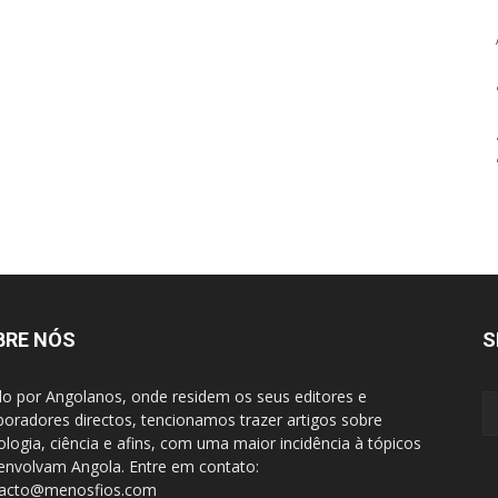
BRE NÓS
S
do por Angolanos, onde residem os seus editores e
boradores directos, tencionamos trazer artigos sobre
ologia, ciência e afins, com uma maior incidência à tópicos
envolvam Angola. Entre em contato:
tacto@menosfios.com