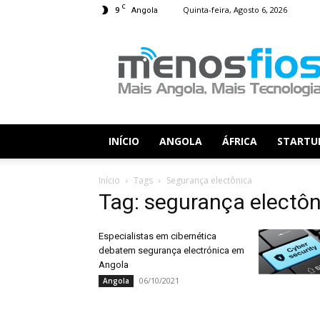
C
9
Quinta-feira, Agosto 6, 2026
Angola
Menos
Fios
INÍCIO
ANGOLA
ÁFRICA
STARTU
Início
Tags
Segurança electônica
Tag: segurança electôn
Especialistas em cibernética
debatem segurança electrónica em
Angola
06/10/2021
Angola