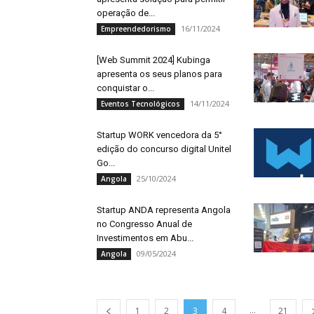
operação de...
16/11/2024
Empreendedorismo
[Web Summit 2024] Kubinga
apresenta os seus planos para
conquistar o...
14/11/2024
Eventos Tecnológicos
Startup WORK vencedora da 5°
edição do concurso digital Unitel
Go...
25/10/2024
Angola
Startup ANDA representa Angola
no Congresso Anual de
Investimentos em Abu...
09/05/2024
Angola
...
1
2
3
4
21