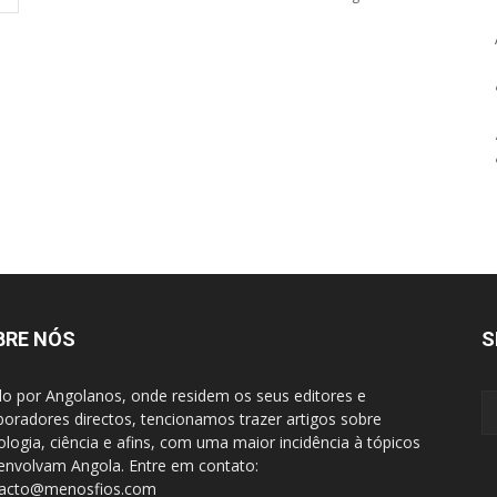
BRE NÓS
S
do por Angolanos, onde residem os seus editores e
boradores directos, tencionamos trazer artigos sobre
ologia, ciência e afins, com uma maior incidência à tópicos
envolvam Angola. Entre em contato:
tacto@menosfios.com