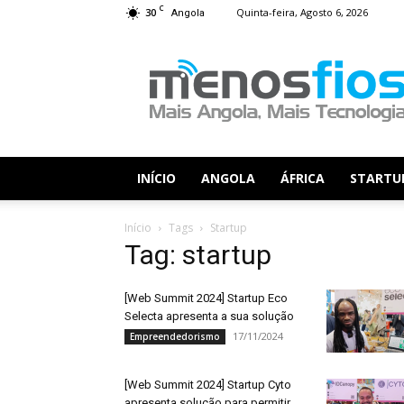
C
30
Quinta-feira, Agosto 6, 2026
Angola
Menos
Fios
INÍCIO
ANGOLA
ÁFRICA
STARTU
Início
Tags
Startup
Tag: startup
[Web Summit 2024] Startup Eco
Selecta apresenta a sua solução
17/11/2024
Empreendedorismo
[Web Summit 2024] Startup Cyto
apresenta solução para permitir