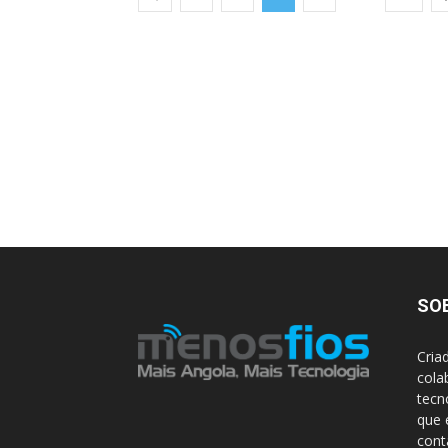
SO
Cria
cola
tecn
que 
con