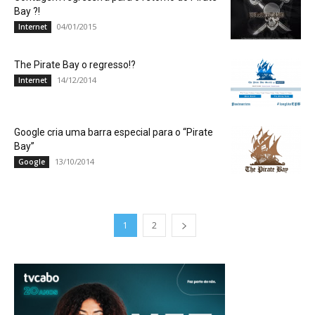
Bay ?!
04/01/2015
Internet
The Pirate Bay o regresso!?
14/12/2014
Internet
Google cria uma barra especial para o “Pirate
Bay”
13/10/2014
Google
1
2