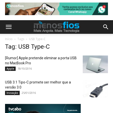
Início
Tags
USB Type-C
Tag: USB Type-C
[Rumor] Apple pretende eliminar a porta USB
no MacBook Pro
18/10/2016
Apple
USB 3.1 Tipo-C promete ser melhor que a
versão 3.0
25/01/2016
Inovação