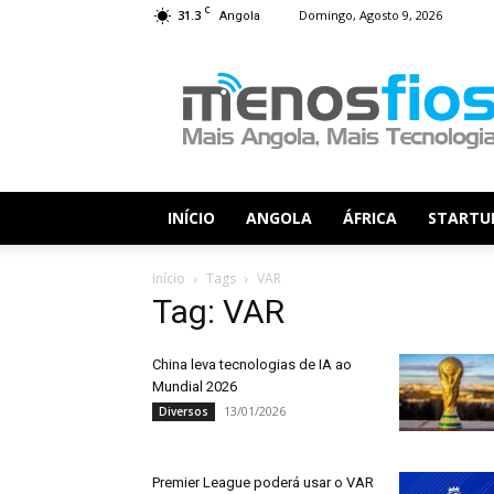
C
31.3
Domingo, Agosto 9, 2026
Angola
Menos
Fios
INÍCIO
ANGOLA
ÁFRICA
STARTU
Início
Tags
VAR
Tag: VAR
China leva tecnologias de IA ao
Mundial 2026
13/01/2026
Diversos
Premier League poderá usar o VAR