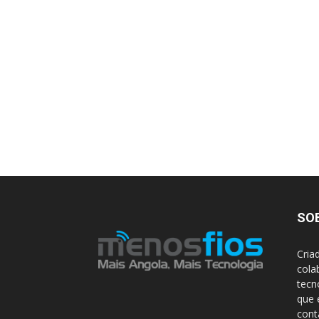
SO
Cria
cola
tecn
que 
con