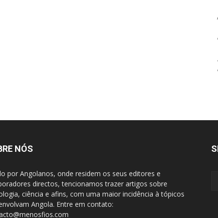
BRE NÓS
S
do por Angolanos, onde residem os seus editores e
boradores directos, tencionamos trazer artigos sobre
ologia, ciência e afins, com uma maior incidência à tópicos
envolvam Angola. Entre em contato:
tacto@menosfios.com