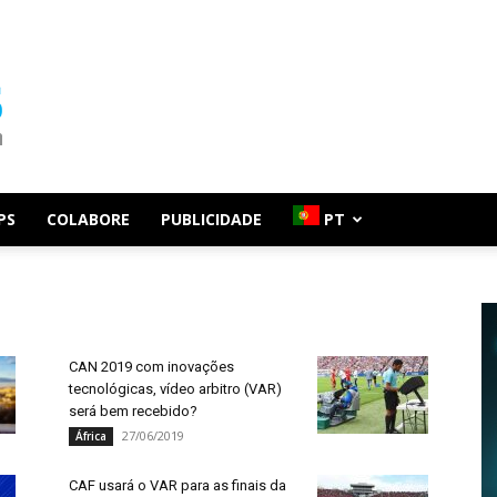
PS
COLABORE
PUBLICIDADE
PT
CAN 2019 com inovações
tecnológicas, vídeo arbitro (VAR)
será bem recebido?
27/06/2019
África
CAF usará o VAR para as finais da