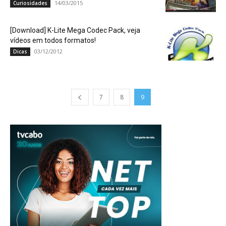
14/03/2015
Curiosidades
[Download] K-Lite Mega Codec Pack, veja
vídeos em todos formatos!
03/12/2012
Dicas
7
8
9