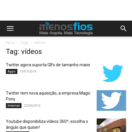
Início
Tags
Vídeos
Tag: vídeos
Twitter agora suporta GIFs de tamanho maior
13/07/2016
Apps
Twitter tem nova aquisição, a empresa Magic
Pony
22/06/2016
Internet
Youtube disponibiliza vídeos 360º, escolha o
ângulo que quiser!