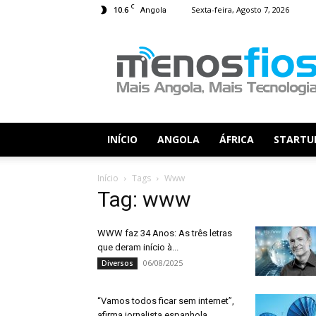
C
10.6
Sexta-feira, Agosto 7, 2026
Angola
Menos
Fios
INÍCIO
ANGOLA
ÁFRICA
STARTU
Início
Tags
Www
Tag: www
WWW faz 34 Anos: As três letras
que deram início à...
06/08/2025
Diversos
“Vamos todos ficar sem internet”,
afirma jornalista espanhola