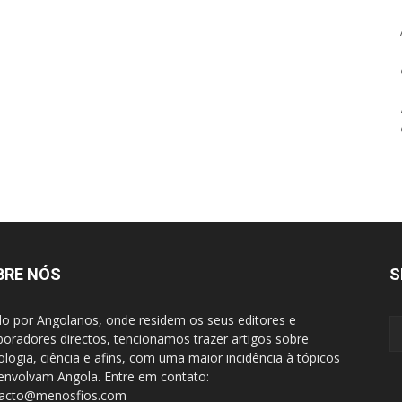
BRE NÓS
S
do por Angolanos, onde residem os seus editores e
boradores directos, tencionamos trazer artigos sobre
ologia, ciência e afins, com uma maior incidência à tópicos
envolvam Angola. Entre em contato:
tacto@menosfios.com