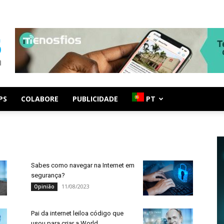
PS
COLABORE
PUBLICIDADE
PT
Sabes como navegar na Internet em
segurança?
11/08/2023
Opinião
Pai da internet leiloa código que
usou para criar a World...