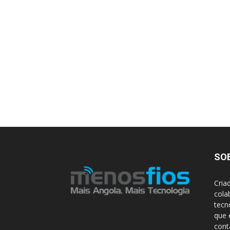
SO
Cria
cola
tecn
que 
con