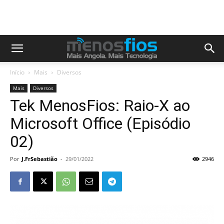
Início
Mais
Diversos
Mais
Diversos
Tek MenosFios: Raio-X ao
Microsoft Office (Episódio
02)
Por
J.FrSebastião
-
29/01/2022
2946