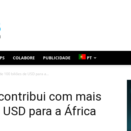
PS
COLABORE
PUBLICIDADE
PT
e 100 biliões de USD para a...
contribui com mais
e USD para a África