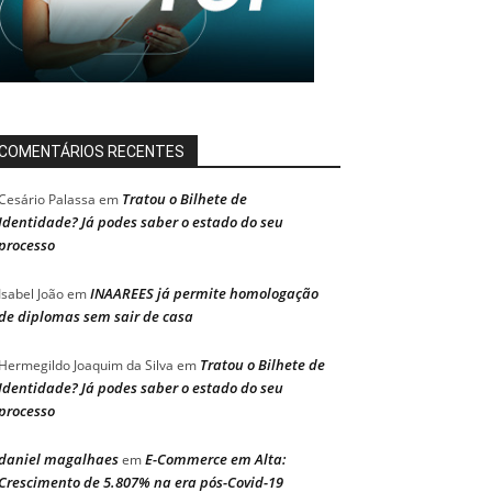
COMENTÁRIOS RECENTES
Tratou o Bilhete de
Cesário Palassa
em
Identidade? Já podes saber o estado do seu
processo
INAAREES já permite homologação
Isabel João
em
de diplomas sem sair de casa
Tratou o Bilhete de
Hermegildo Joaquim da Silva
em
Identidade? Já podes saber o estado do seu
processo
daniel magalhaes
E-Commerce em Alta:
em
Crescimento de 5.807% na era pós-Covid-19