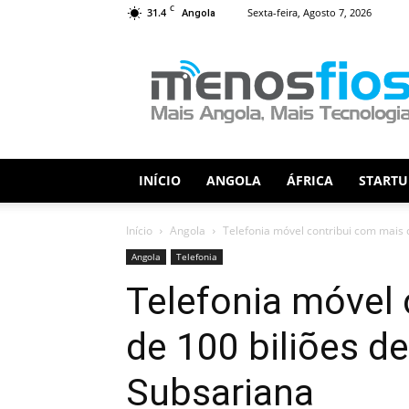
C
31.4
Sexta-feira, Agosto 7, 2026
Angola
Menos
Fios
INÍCIO
ANGOLA
ÁFRICA
STARTU
Início
Angola
Telefonia móvel contribui com mais d
Angola
Telefonia
Telefonia móvel 
de 100 biliões d
Subsariana