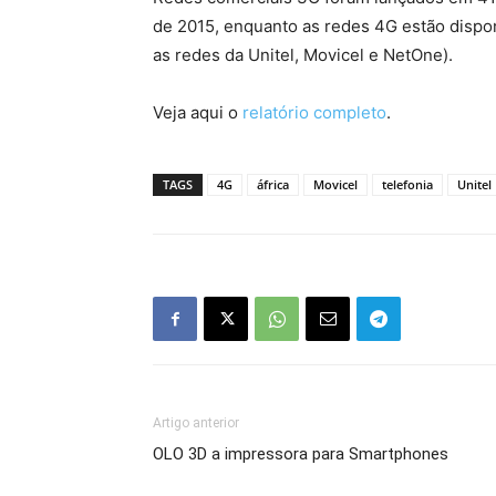
de 2015, enquanto as redes 4G estão dispo
as redes da Unitel, Movicel e NetOne).
Veja aqui o
relatório completo
.
TAGS
4G
áfrica
Movicel
telefonia
Unitel
Artigo anterior
OLO 3D a impressora para Smartphones