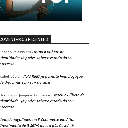
COMENTÁRIOS RECENTES
Tratou o Bilhete de
Cesário Palassa
em
Identidade? Já podes saber o estado do seu
processo
INAAREES já permite homologação
Isabel João
em
de diplomas sem sair de casa
Tratou o Bilhete de
Hermegildo Joaquim da Silva
em
Identidade? Já podes saber o estado do seu
processo
daniel magalhaes
E-Commerce em Alta:
em
Crescimento de 5.807% na era pós-Covid-19