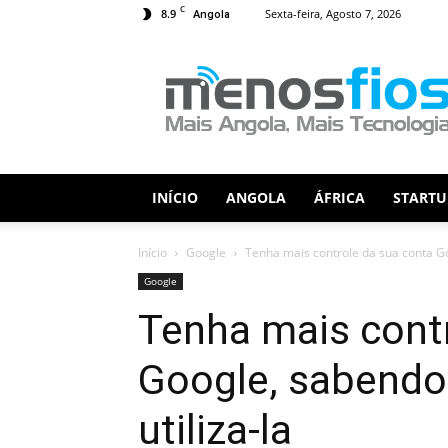
C
8.9
Sexta-feira, Agosto 7, 2026
Angola
Menos
Fios
INÍCIO
ANGOLA
ÁFRICA
STARTU
Início
Google
Tenha mais controle da sua conta Go
Google
Tenha mais cont
Google, sabendo
utiliza-la