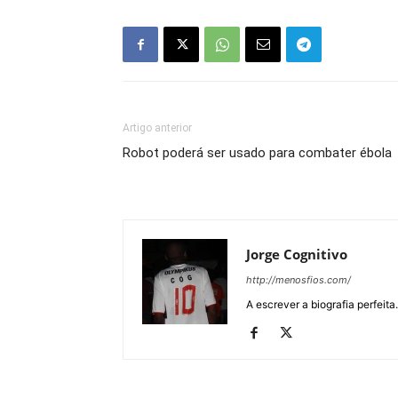
Artigo anterior
Robot poderá ser usado para combater ébola
Jorge Cognitivo
http://menosfios.com/
A escrever a biografia perfeita