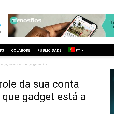
PS
COLABORE
PUBLICIDADE
PT
ogle, sabendo que gadget está a...
role da sua conta
 que gadget está a