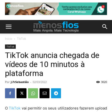
Início
TikTok
TikTok
TikTok anuncia chegada de
vídeos de 10 minutos à
plataforma
Por
J.FrSebastião
-
02/03/2022
3020
O
TikTok
vai permitir os seus utilizadores fazerem upload