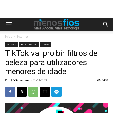
Início
Internet
Internet
Redes Sociais
TikTok
TikTok vai proibir filtros de
beleza para utilizadores
menores de idade
Por
J.FrSebastião
-
28/11/2024
1418