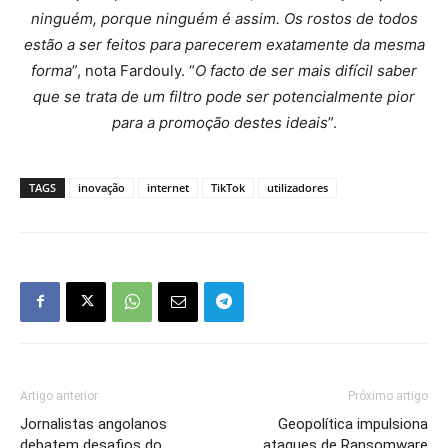
ninguém, porque ninguém é assim. Os rostos de todos
estão a ser feitos para parecerem exatamente da mesma
forma
”
, nota Fardouly.
“
O facto de ser mais difícil saber
que se trata de um filtro pode ser potencialmente pior
para a promoção destes ideais
”
.
TAGS
inovação
internet
TikTok
utilizadores
Artigo anterior
Próximo artigo
Jornalistas angolanos
Geopolítica impulsiona
debatem desafios do
ataques de Ransomware