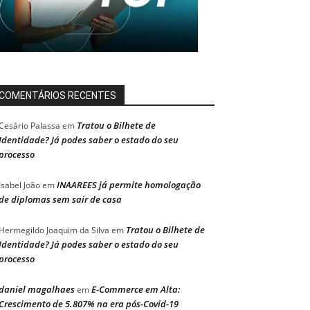
COMENTÁRIOS RECENTES
Tratou o Bilhete de
Cesário Palassa
em
Identidade? Já podes saber o estado do seu
processo
INAAREES já permite homologação
Isabel João
em
de diplomas sem sair de casa
Tratou o Bilhete de
Hermegildo Joaquim da Silva
em
Identidade? Já podes saber o estado do seu
processo
daniel magalhaes
E-Commerce em Alta:
em
Crescimento de 5.807% na era pós-Covid-19