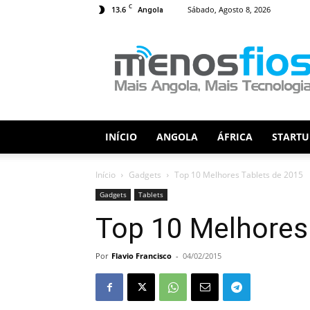
C
13.6
Sábado, Agosto 8, 2026
Angola
Menos
Fios
INÍCIO
ANGOLA
ÁFRICA
STARTU
Início
Gadgets
Top 10 Melhores Tablets de 2015
Gadgets
Tablets
Top 10 Melhores
Por
Flavio Francisco
-
04/02/2015