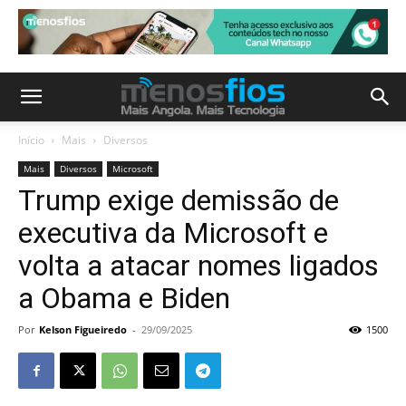
Início
Mais
Diversos
Mais
Diversos
Microsoft
Trump exige demissão de
executiva da Microsoft e
volta a atacar nomes ligados
a Obama e Biden
Por
Kelson Figueiredo
-
29/09/2025
1500