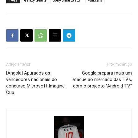
TAGS
Galaxy Gear 2
Sony Smartwatch
Will.i.am
Artigo anterior
Próximo artigo
[Angola] Apurados os
Google prepara mais um
vencedores nacionais do
ataque ao mercado das TVs,
concurso Microsoft Imagine
com o projecto “Android TV”
Cup