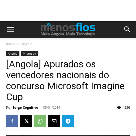
Início
Angola
Angola
Microsoft
[Angola] Apurados os
vencedores nacionais do
concurso Microsoft Imagine
Cup
Por
Jorge Cognitivo
-
05/04/2014
4356