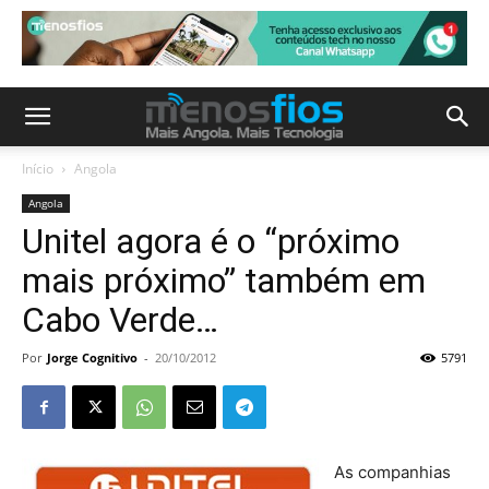
Início
Angola
Angola
Unitel agora é o “próximo
mais próximo” também em
Cabo Verde…
Por
Jorge Cognitivo
-
20/10/2012
5791
As companhias