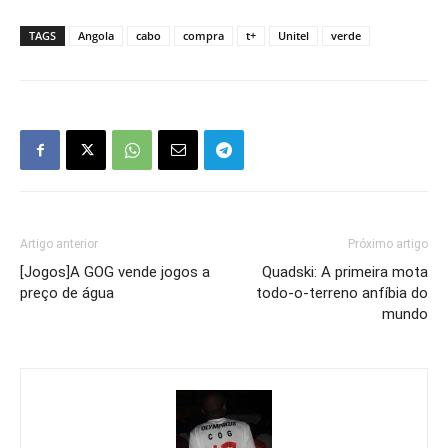
TAGS
Angola
cabo
compra
t+
Unitel
verde
Artigo anterior
Próximo artigo
[Jogos]A GOG vende jogos a
Quadski: A primeira mota
preço de água
todo-o-terreno anfíbia do
mundo