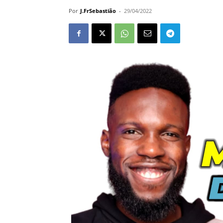
Por
J.FrSebastião
-
29/04/2022