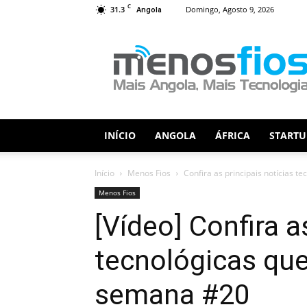
C
31.3
Domingo, Agosto 9, 2026
Angola
Menos
Fios
INÍCIO
ANGOLA
ÁFRICA
STARTU
Início
Menos Fios
Confira as principais notícias 
Menos Fios
[Vídeo] Confira a
tecnológicas qu
semana #20