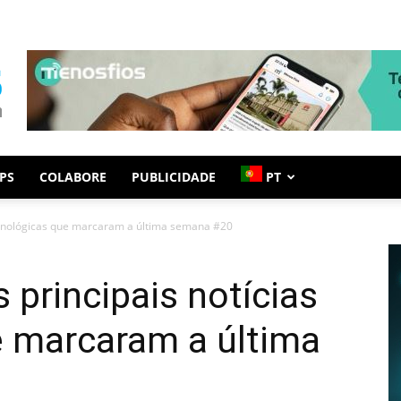
PS
COLABORE
PUBLICIDADE
PT
tecnológicas que marcaram a última semana #20
s principais notícias
e marcaram a última