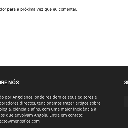
ador para a próxima vez que eu comentar.
BRE NÓS
S
do por Angolanos, onde residem os seus editores e
boradores directos, tencionamos trazer artigos sobre
ologia, ciência e afins, com uma maior incidência à
cos que envolvam Angola. Entre em contato:
acto@menosfios.com