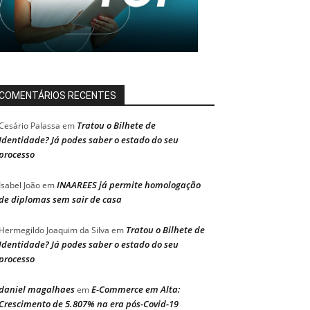
COMENTÁRIOS RECENTES
Tratou o Bilhete de
Cesário Palassa
em
Identidade? Já podes saber o estado do seu
processo
INAAREES já permite homologação
Isabel João
em
de diplomas sem sair de casa
Tratou o Bilhete de
Hermegildo Joaquim da Silva
em
Identidade? Já podes saber o estado do seu
processo
daniel magalhaes
E-Commerce em Alta:
em
Crescimento de 5.807% na era pós-Covid-19