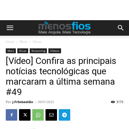
Início
Mais
Dicas
Mais
Dicas
Streaming
Vídeos
[Vídeo] Confira as principais
notícias tecnológicas que
marcaram a última semana
#49
Por
J.FrSebastião
-
09/01/2023
3173