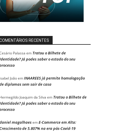
COMENTÁRIOS RECENTES
Tratou o Bilhete de
Cesário Palassa
em
Identidade? Já podes saber o estado do seu
processo
INAAREES já permite homologação
Isabel João
em
de diplomas sem sair de casa
Tratou o Bilhete de
Hermegildo Joaquim da Silva
em
Identidade? Já podes saber o estado do seu
processo
daniel magalhaes
E-Commerce em Alta:
em
Crescimento de 5.807% na era pós-Covid-19