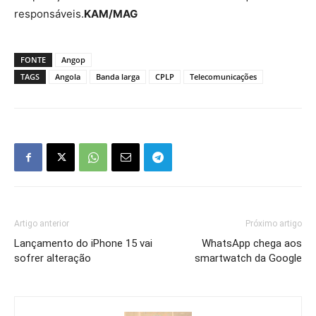
responsáveis.
KAM/MAG
FONTE
Angop
TAGS
Angola
Banda larga
CPLP
Telecomunicações
Artigo anterior
Próximo artigo
Lançamento do iPhone 15 vai
WhatsApp chega aos
sofrer alteração
smartwatch da Google