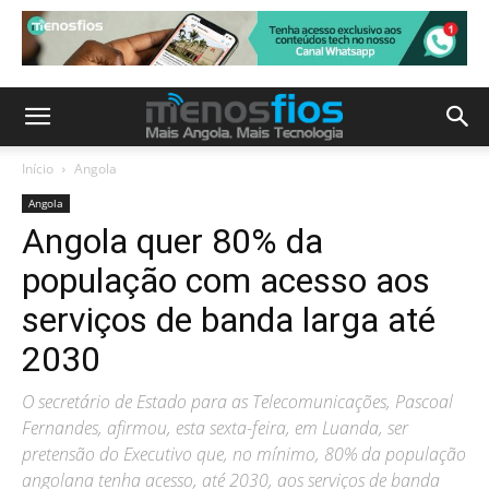
Início
Angola
Angola
Angola quer 80% da
população com acesso aos
serviços de banda larga até
2030
O secretário de Estado para as Telecomunicações, Pascoal
Fernandes, afirmou, esta sexta-feira, em Luanda, ser
pretensão do Executivo que, no mínimo, 80% da população
angolana tenha acesso, até 2030, aos serviços de banda