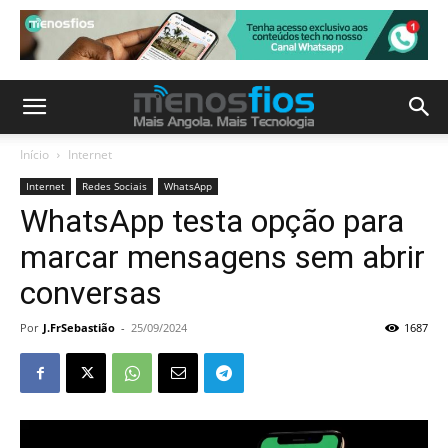
Início
Internet
Internet
Redes Sociais
WhatsApp
WhatsApp testa opção para
marcar mensagens sem abrir
conversas
Por
J.FrSebastião
-
25/09/2024
1687