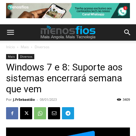
Início
Mais
Diversos
Mais
Diversos
Windows 7 e 8: Suporte aos
sistemas encerrará semana
que vem
Por
J.FrSebastião
-
08/01/2023
3409