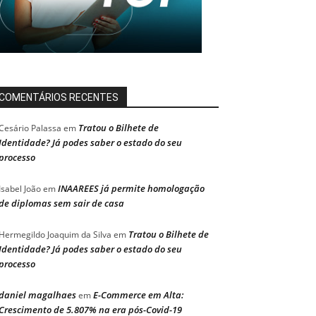
COMENTÁRIOS RECENTES
Tratou o Bilhete de
Cesário Palassa
em
Identidade? Já podes saber o estado do seu
processo
INAAREES já permite homologação
Isabel João
em
de diplomas sem sair de casa
Tratou o Bilhete de
Hermegildo Joaquim da Silva
em
Identidade? Já podes saber o estado do seu
processo
daniel magalhaes
E-Commerce em Alta:
em
Crescimento de 5.807% na era pós-Covid-19