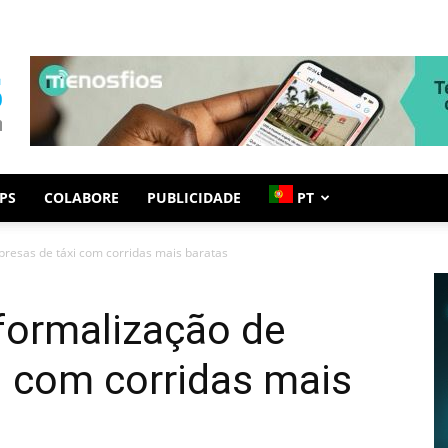
PS
COLABORE
PUBLICIDADE
PT
presas de táxi com corridas mais baratas
formalização de
i com corridas mais