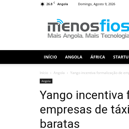
C
26.8
Domingo, Agosto 9, 2026
Angola
Menos
Fios
INÍCIO
ANGOLA
ÁFRICA
STARTU
Início
Angola
Yango incentiva formalização de em
Angola
Yango incentiva 
empresas de táx
baratas