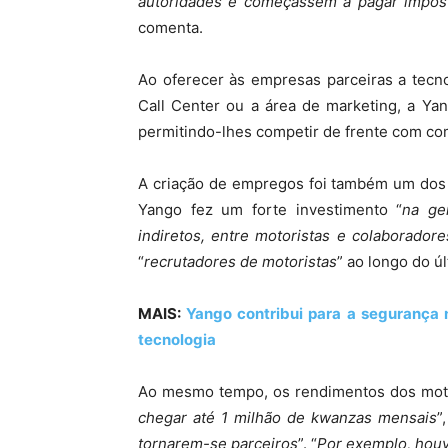
autoridades e começassem a pagar impos
comenta.
Ao oferecer às empresas parceiras a tecno
Call Center ou a área de marketing, a Ya
permitindo-lhes competir de frente com c
A criação de empregos foi também um dos 
Yango fez um forte investimento “
na ge
indiretos, entre motoristas e colaboradore
“
recrutadores de motoristas
” ao longo do ú
MAIS:
Yango contribui para a segurança
tecnologia
Ao mesmo tempo, os rendimentos dos motor
chegar até 1 milhão de kwanzas mensais
”,
tornarem-se parceiros
”. “
Por exemplo, hou