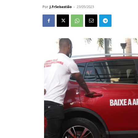
Por
J.FrSebastião
-
23/05/2023