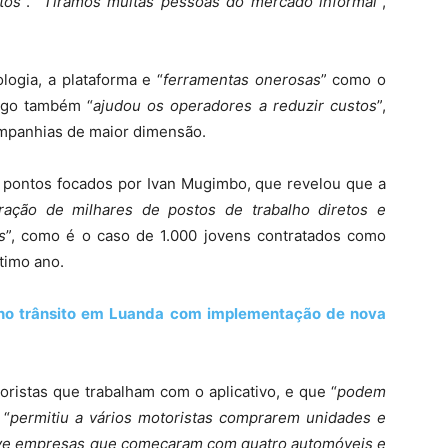
tos
”. “
Tirámos muitas pessoas do mercado informal
”,
logia, a plataforma e “
ferramentas onerosas
” como o
ngo também “
ajudou os operadores a reduzir custos
”,
ompanhias de maior dimensão.
pontos focados por Ivan Mugimbo, que revelou que a
ração de milhares de postos de trabalho diretos e
s
”, como é o caso de 1.000 jovens contratados como
ltimo ano.
 no trânsito em Luanda com implementação de nova
istas que trabalham com o aplicativo, e que “
podem
 “
permitiu a vários motoristas comprarem unidades e
ve empresas que começaram com quatro automóveis e