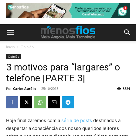
Início
Opinião
Opinião
3 motivos para “largares” o
telefone |PARTE 3|
Por
Carlos Aurélio
-
25/10/2015
8584
Hoje finalizaremos com a
série de posts
destinados a
despertar a consciência dos nosso queridos leitores