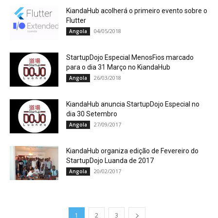
KiandaHub acolherá o primeiro evento sobre o
Flutter
04/05/2018
Angola
StartupDojo Especial MenosFios marcado
para o dia 31 Março no KiandaHub
26/03/2018
Angola
KiandaHub anuncia StartupDojo Especial no
dia 30 Setembro
27/09/2017
Angola
KiandaHub organiza edição de Fevereiro do
StartupDojo Luanda de 2017
20/02/2017
Angola
1
2
3