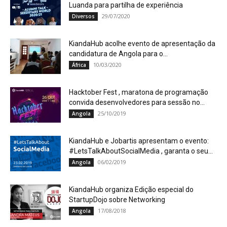
Luanda para partilha de experiência
29/07/2020
Diversos
KiandaHub acolhe evento de apresentação da
candidatura de Angola para o...
10/03/2020
África
Hacktober Fest , maratona de programação
convida desenvolvedores para sessão no...
25/10/2019
Angola
KiandaHub e Jobartis apresentam o evento:
#LetsTalkAboutSocialMedia , garanta o seu...
06/02/2019
Angola
KiandaHub organiza Edição especial do
StartupDojo sobre Networking
17/08/2018
Angola