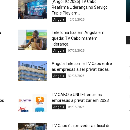
[AngoTIC 2025] TV Cabo
Reafirma Liderança no Serviço
Triple Play em...
12/06/2025
Angola
a
Telefonia fixa em Angola em
queda: TV Cabo mantém
liderança
07/02/2025
Angola
Angola Telecom e TV Cabo entre
as empresas a ser privatizadas...
30/08/2023
Angola
TV CABO e UNITEL entre as
 os
empresas a privatizar em 2023
04/05/2023
Angola
TV Cabo é a provedora oficial de