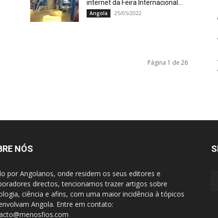
internet da Feira Internacional...
25/05/2022
Angola
Página 1 de 26
BRE NÓS
S
do por Angolanos, onde residem os seus editores e
boradores directos, tencionamos trazer artigos sobre
ologia, ciência e afins, com uma maior incidência à tópicos
envolvam Angola. Entre em contato:
tacto@menosfios.com