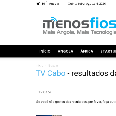
C
30
Quinta-feira, Agosto 6, 2026
Angola
Menos
Fios
INÍCIO
ANGOLA
ÁFRICA
STARTU
Início
Buscar
TV Cabo
-
resultados d
Se você não gostou dos resultados, por favor, faça out