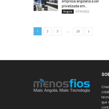
empresa angolana a ser
privatizada em...
07/10/2022
Angola
...
1
2
3
26
SO
Cria
cola
tecn
que 
con