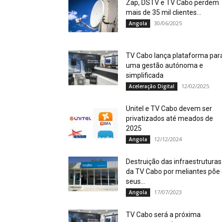
Zap, DSTV e TV Cabo perdem
mais de 35 mil clientes...
30/06/2025
Angola
TV Cabo lança plataforma par
uma gestão autónoma e
simplificada
12/02/2025
Aceleração Digital
Unitel e TV Cabo devem ser
privatizados até meados de
2025
12/12/2024
Angola
Destruição das infraestruturas
da TV Cabo por meliantes põe
seus...
17/07/2023
Angola
TV Cabo será a próxima