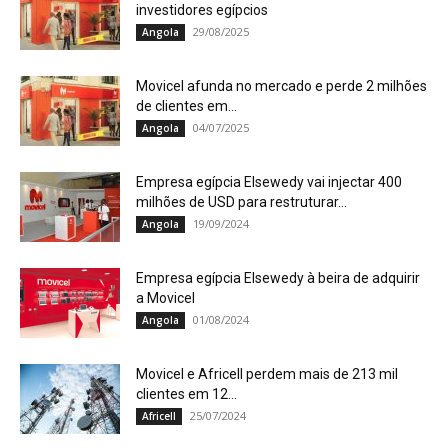
investidores egípcios
29/08/2025
Angola
Movicel afunda no mercado e perde 2 milhões
de clientes em...
04/07/2025
Angola
Empresa egípcia Elsewedy vai injectar 400
milhões de USD para restruturar...
19/09/2024
Angola
Empresa egípcia Elsewedy à beira de adquirir
a Movicel
01/08/2024
Angola
Movicel e Africell perdem mais de 213 mil
clientes em 12...
25/07/2024
Africell